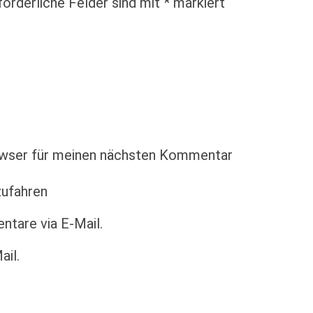
forderliche Felder sind mit
*
markiert
owser für meinen nächsten Kommentar
zufahren
tare via E-Mail.
ail.