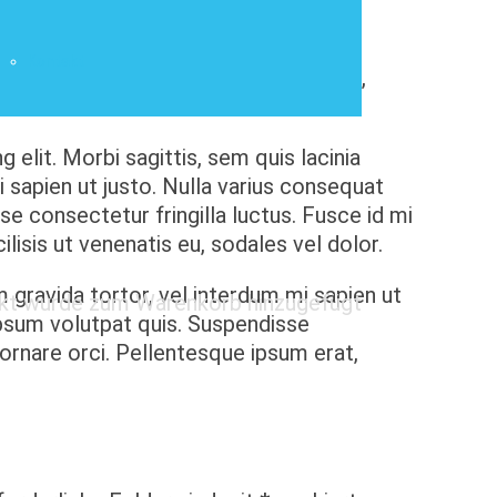
sum volutpat quis. Suspendisse
Kontakt
 ipsum erat, facilisis ut venenatis eu,
elit. Morbi sagittis, sem quis lacinia
i sapien ut justo. Nulla varius consequat
e consectetur fringilla luctus. Fusce id mi
lisis ut venenatis eu, sodales vel dolor.
m gravida tortor, vel interdum mi sapien ut
kt
wurde zum Warenkorb hinzugefügt
ipsum volutpat quis. Suspendisse
 ornare orci. Pellentesque ipsum erat,