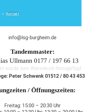
08432 / 515
tag bis Freitag, Anrufbeantworter)
Kontakt
Email:
info@lsg-burgheim.de
Tandemmaster:
ias Ullmann 0177 / 197 66 13
kt
wurde zum Warenkorb hinzugefügt
ege:
Peter Schwenk 01512 / 80 43 453
ungzeiten / Öffnungszeiten:
Freitag: 15:00 – 20:30 Uhr