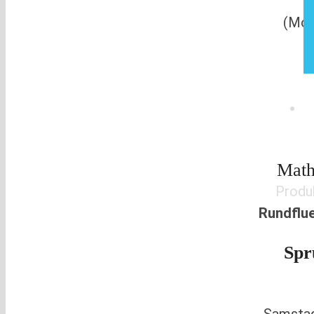
(Mon
Math
Produ
Rundflu
Spr